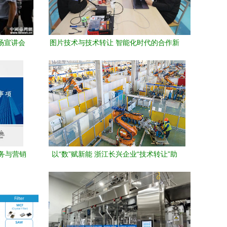
首场宣讲会
图片技术与技术转让 智能化时代的合作新
园
路径
务与营销
以“数”赋新能 浙江长兴企业“技术转让”助
力“全年红”冲刺